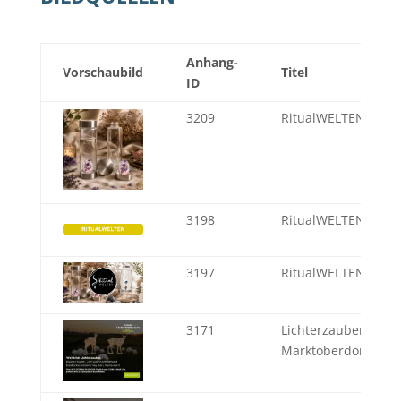
Anhang-
Vorschaubild
Titel
ID
3209
RitualWELTEN Shop
3198
RitualWELTEN Shop
3197
RitualWELTEN Shop
3171
Lichterzauber - Weit
Marktoberdorf