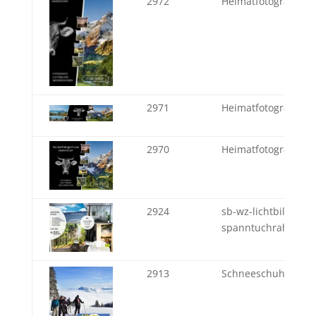
2972
Heimatfotograf Obe
2971
Heimatfotograf Obe
2970
Heimatfotograf Obe
2924
sb-wz-lichtbilder-
spanntuchrahmen-
2913
Schneeschuhwande