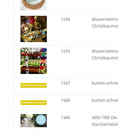
1594
Mauerstettner
Christbaumstadel
1593
Mauerstettner
Christbaumstadel
1567
button-schneeschu
1566
button-schneeschu
1346
ADD-TBB-DA-
Starzlachklamm