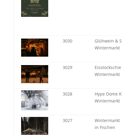
3030
Glühwein & Stände 
Wintermarkt im MA
3029
Eisstockschießen -
Wintermarkt im MA
3028
Hype Dome Kugeln 
Wintermarkt im MA
3027
Wintermarkt im MA
in Fischen