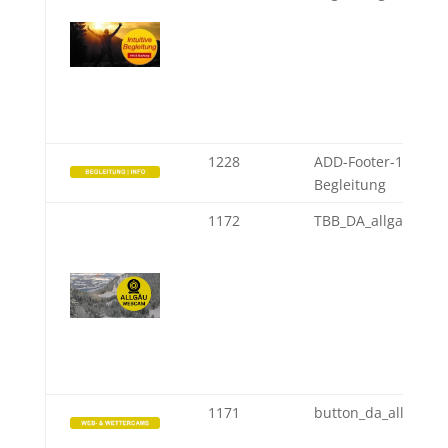
1228
ADD-Footer-1-JW-Int
Begleitung
1172
TBB_DA_allgaeu-ca
1171
button_da_allgaeu-