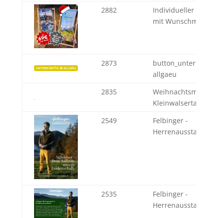
2882
Individueller Lieges
mit Wunschmotiv
2873
button_unterkuenft
allgaeu
2835
Weihnachtsmärkte 
Kleinwalsertal
2549
Felbinger -
Herrenausstatter se
2535
Felbinger -
Herrenausstatter se