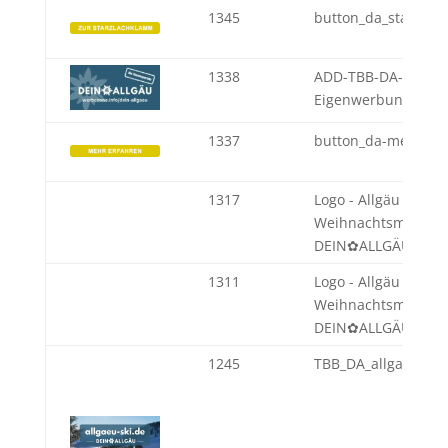
1345
button_da_starzla
1338
ADD-TBB-DA-
Eigenwerbung
1337
button_da-mehr-er
1317
Logo - Allgäu
Weihnachtsmärkte 
DEIN✿ALLGÄU
1311
Logo - Allgäu
Weihnachtsmärkte 
DEIN✿ALLGÄU
1245
TBB_DA_allgaeu-ski