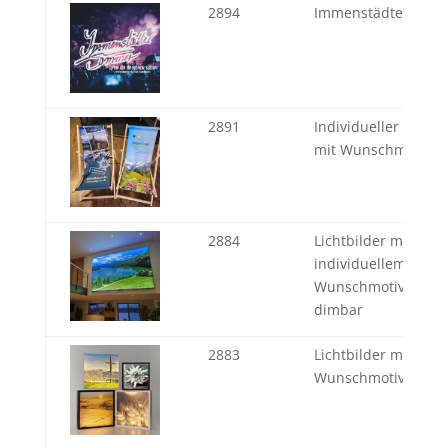
2894
Immenstädter Som
2891
Individueller Lieges
mit Wunschmotiv
2884
Lichtbilder mit
individuellem
Wunschmotiv und F
dimbar
2883
Lichtbilder mit
Wunschmotiv