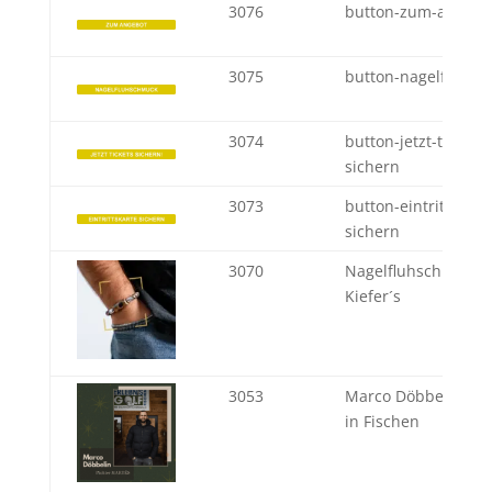
3076
button-zum-angebo
3075
button-nagelfluhs
3074
button-jetzt-tickets-
sichern
3073
button-eintrittskart
sichern
3070
Nagelfluhschmuck 
Kiefer´s
3053
Marco Döbbelin - 
in Fischen