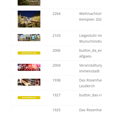
2264
Weihnachtsmarkt
Kempten 2024
2103
Liegestuhl mit
Wunschmotiv
2006
button_da_events-i
allgaeu
2004
Veranstaltungen in
Immenstadt
1938
Das Rosenhaus in
Leutkirch
1927
button_das-rosenh
1925
Das Rosenhaus - Lo