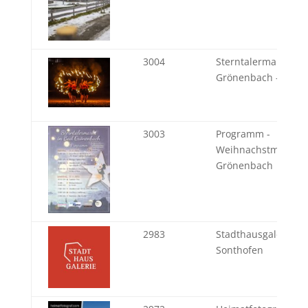
3004
Sterntalermarkt Ba
Grönenbach - Zündl
3003
Programm -
Weihnachstmarkt B
Grönenbach
2983
Stadthausgalerie
Sonthofen