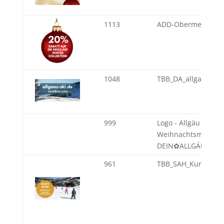
1113
ADD-Obermeyer
1048
TBB_DA_allgaeu-ski
999
Logo - Allgäu
Weihnachtsmärkte 
DEIN✿ALLGÄU
961
TBB_SAH_KursBuch