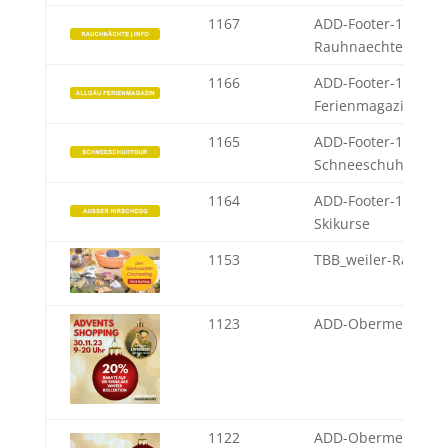
1167
ADD-Footer-1-JW-
Rauhnaechte
1166
ADD-Footer-1-WP-
Ferienmagazin
1165
ADD-Footer-1-AB-
Schneeschuhtour
1164
ADD-Footer-1-SAH-
Skikurse
1153
TBB_weiler-Rauchn
1123
ADD-Obermeyer
1122
ADD-Obermeyer