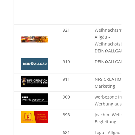
921
Weihnachtsmärkte 
Allgäu -
Weihnachststimmun
DEIN✿ALLGÄU
919
DEIN✿ALLGÄU
911
NFS CREATION - Dig
Marketing
909
werbezone Immenst
Werbung aus einer
898
Joachim Weiler - Int
Begleitung
681
Logo - Allgäu