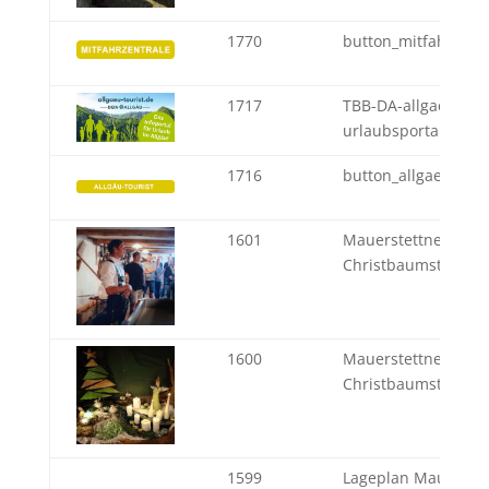
1770
button_mitfahrzent
1717
TBB-DA-allgaeu-tour
urlaubsportal
1716
button_allgaeu-tour
1601
Mauerstettner
Christbaumstadel
1600
Mauerstettner
Christbaumstadel
1599
Lageplan Mauerstet