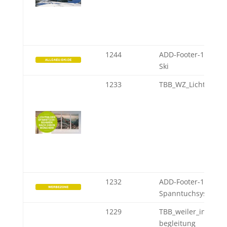
1244
ADD-Footer-1-DA-Al
Ski
1233
TBB_WZ_Lichtbilder
1232
ADD-Footer-1-WZ-
Spanntuchsysteme
1229
TBB_weiler_intuitive
begleitung