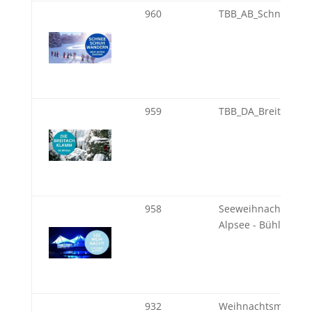
960
TBB_AB_Schneesch
959
TBB_DA_Breitachk
958
Seeweihnacht am G
Alpsee - Bühl, Imm
932
Weihnachtsmärkte 